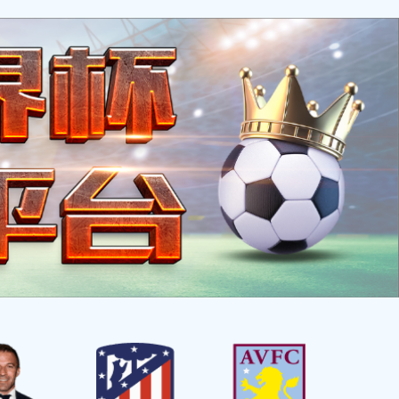
App
公司
体育
注册入口
简介
动态
 体育观看更
页版
提供多终端支持、高清
容。