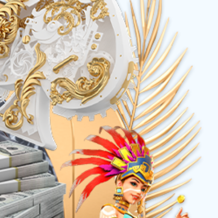
人瞠目结舌的逆转好戏。面对
场简称“亚历”，取其姓氏
“亚历”砍下26分12助攻的华
薪仅1800万美元的“低调
比的统治力，无论是外线接球
26分中，有近20分是在前
，公牛队的“亚历”并未被这阵
下半场，他频繁利用挡拆后的