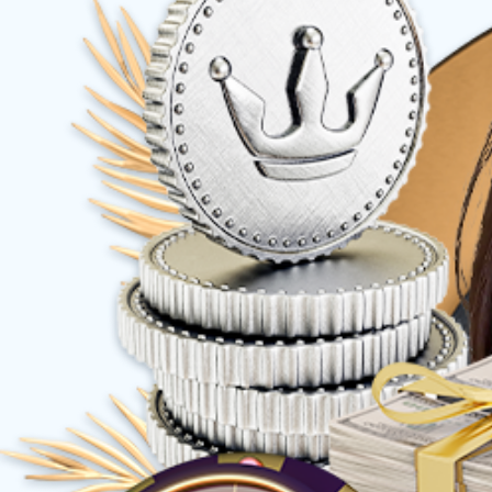
首页
体育动态
正
在刚刚结束的一场NBA常规
拥有天赋状元维克托·文班亚
DeRozan音译）的带领下
丽两双，而文班亚马也交出了
功臣”——亚历克斯·卡鲁索。
“亚历”与文班
比赛上半场，几乎成了文班
后的干拔三分，还是内线面对
三节拿下的，尤其是他那记跨
势吓倒。作为多次入选全明