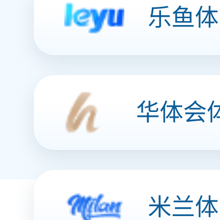
你可能感兴趣的内容
南通支云0-0闷平长春亚泰，补
在刚刚结束的一场中超联赛中，南通支
2026-08-01
陈雨菲2026年对阵何冰娇四战
2026年羽毛球赛季激战正酣，国羽女
2026-07-20
字母哥罚球超时裁判无视！雄鹿
在 NBA 常规赛一场焦点对决中，密
2026-05-22