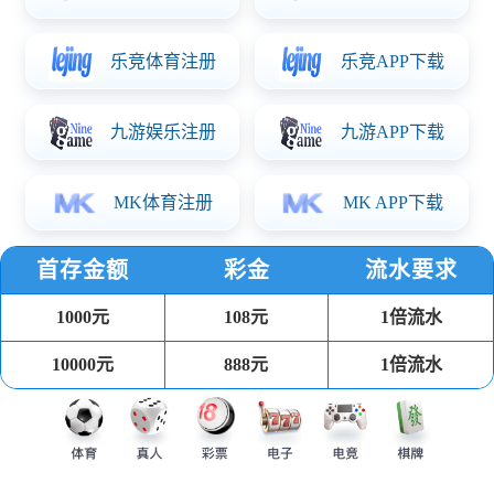
开云·官方端网页版登录入口三重安
全护盾系统
从身份验证到平台架构，开云（中国）构建多层防线，强化
整体安全韧性。
用户层安全
通过设备识别与行为监
控，有效防止账户异常
访问。