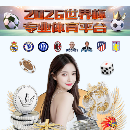
注册入口
极速响应