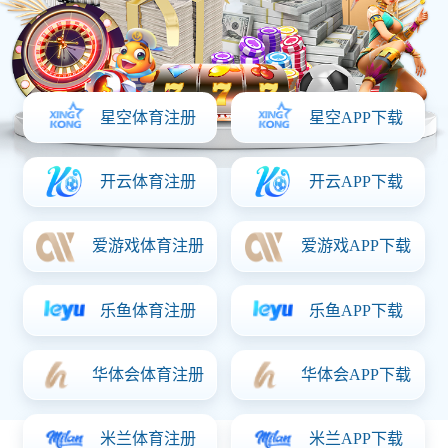
下载APP
恩比德末节7次罚球惹争议 尼克斯主帅
锡伯杜怒批联盟保护球星
2026-05-24 03:00
阅读 72 次