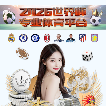
注册入口
开云·官方端网页版登录入
口
· 体育观看更便捷
连接你的赛事视野，打造球迷专属的数字主场。
开云·官方
端网页版登录入口网页版
提供多终端支持、高清视频、 实
时比分与赛事推荐，让你随时随地畅享体育内容。
网页端入口