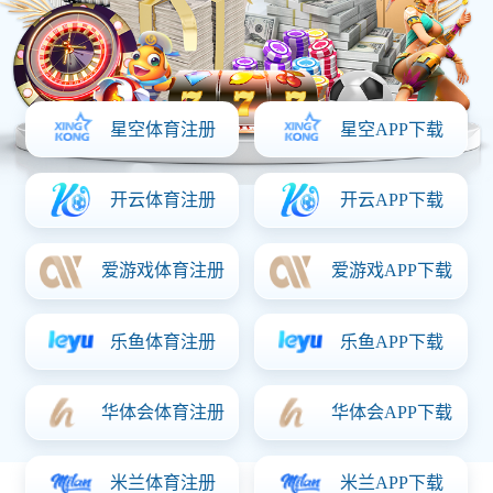
下载APP
河南队科维奇客场进球数占比仅30%，
主客场表现差异引发关注
2026-06-08 03:00
阅读 43 次