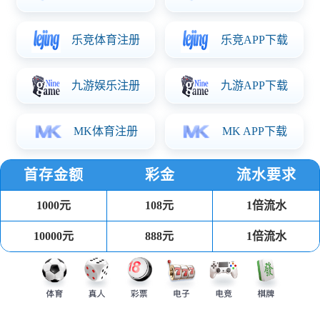
首页
体育动态
正文
北京时间12月20日，波士顿凯尔特人官方宣布，球队内线核
心克里斯塔普斯·波尔津吉斯因右小腿伤势复发，将至少缺席
未来两周的比赛。这已经是波尔津吉斯自加盟凯尔特人以
来，同侧小腿第四次遭遇伤病打击，而与此同时，圣安东尼
奥马刺新星维克托·文班亚马在新秀赛季保持全勤、零伤停的
纪录，形成了鲜明对比。这份对比不仅引发了球迷对于“玻璃
人”体质的讨论，更让联盟各队开始重新审视现代篮球中高大
内线的负荷管理与训练方式。
小腿伤势反复发作，波尔津吉斯陷入“伤停
循环”
自2023-24赛季被交易至凯尔特人后，波尔津吉斯一直被视
为球队夺冠拼图中的关键一环。然而，他的右小腿始终像一